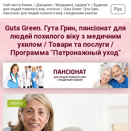
Сайт міста Києва
Довідник
Медицина, здоров'я
Будинки
Рус
для людей похилого віку, хоспіси
Guta Green. Гута Грин,
пансіонат для людей похилого віку з медичним ухилом
Guta Green. Гута Грин, пансіонат для
людей похилого віку з медичним
ухилом / Товари та послуги /
Программа "Патронажный уход"
УЮТНО