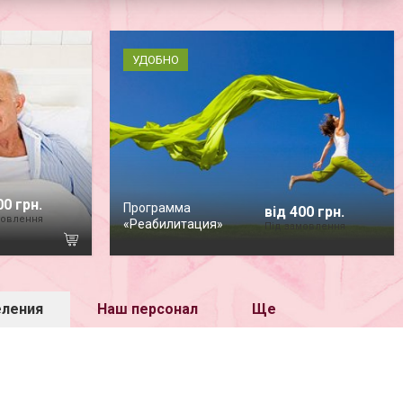
УДОБНО
00 грн.
Программа
від 400 грн.
мовлення
«Реабилитация»
Під замовлення
еления
Наш персонал
Ще