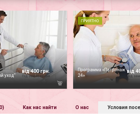
ПРИЯТНО
Программа «Патронаж
від 400 грн.
від 4
й уход"
24»
Під замовлення
Під за
0)
Как нас найти
О нас
Условия пос