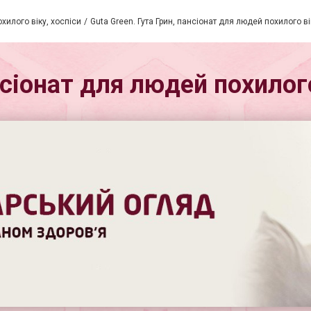
хилого віку, хоспіси
Guta Green. Гута Грин, пансіонат для людей похилого 
ансіонат для людей похило