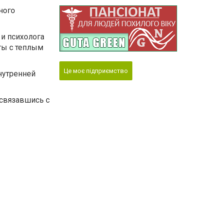
ного
и психолога
ты с теплым
Це моє підприємство
нутренней
 связавшись с