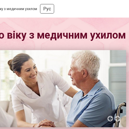
Рус
віку з медичним ухилом
го віку з медичним ухилом