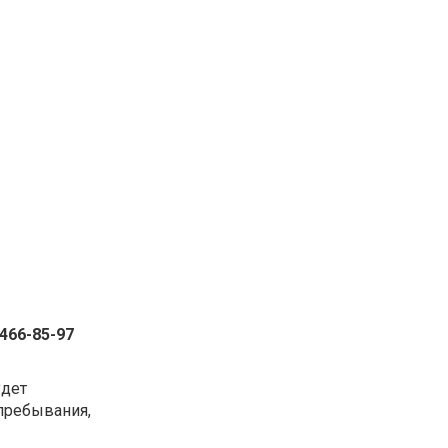
 466-85-97
удет
 пребывания,