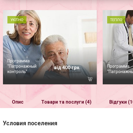
УЮТНО
ТЕПЛО
Программа
"Патронажный
Программа
від 400 грн.
контроль"
"Патронажны
Під замовлення
Опис
Товари та послуги (4)
Відгуки (1
Условия поселения