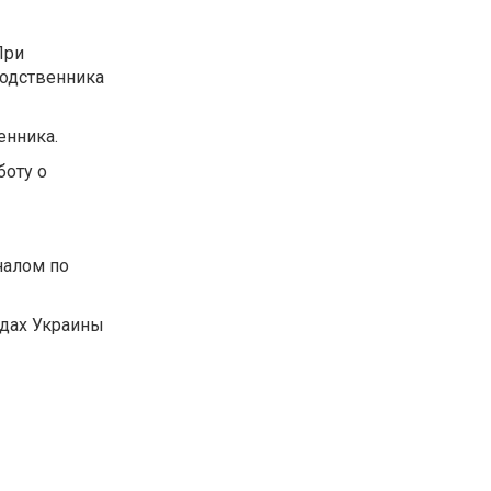
При
родственника
енника.
боту о
налом по
ндах Украины