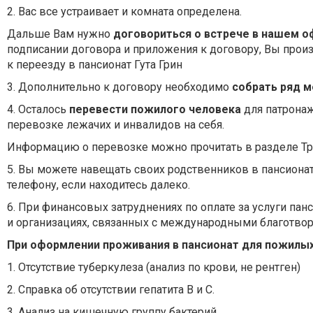
2. Вас все устраивает и комната определена.
Дальше Вам нужно
договориться о встрече в нашем 
подписании договора и приложения к договору, Вы произ
к переезду в пансионат Гута Грин
3. Дополнительно к договору необходимо
собрать ряд м
4. Осталось
перевести пожилого человека
для патронаж
перевозке лежачих и инвалидов на себя.
Информацию о перевозке можно прочитать в разделе Тр
5. Вы можете навещать своих родственников в пансионат
телефону, если находитесь далеко.
6. При финансовых затруднениях по оплате за услуги па
и организациях, связанных с международными благотво
При оформлении проживания в пансионат для пожилы
1. Отсутствие туберкулеза (анализ по крови, не рентген)
2. Справка об отсутствии гепатита В и С.
3. Анализ на кишечную группу бактерий.