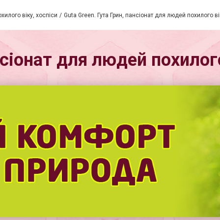
хилого віку, хоспіси
Guta Green. Гута Грин, пансіонат для людей похилого 
ансіонат для людей похило