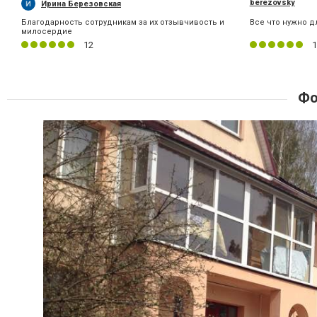
berezovsky
Ирина Березовская
Благодарность сотрудникам за их отзывчивость и
Все что нужно д
милосердие
12
1
Фо