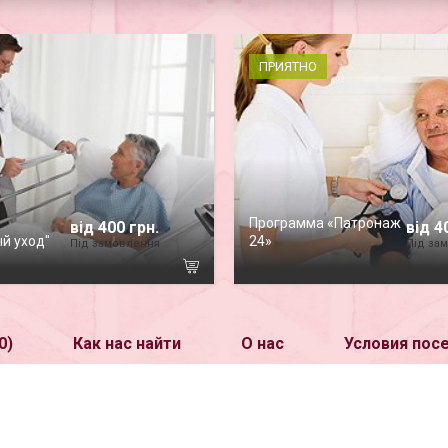
ПРИЯТНО
Программа «Патронаж
від 400 грн.
від 4
й уход"
24»
Під замовлення
Під за
0)
Как нас найти
О нас
Условия пос