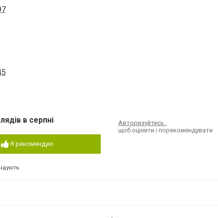
97
45
лядів в серпні
Авторизуйтесь
,
щоб оцінити і порекомендувати
Я рекомендую
ндують