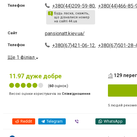
Телефон
+380(44)209-59-80
,
+380(44)466-85-
Будь ласка, скажіть,
що дізналися номер
на сайті 44.ua
Сайт
pansionatt.kiev.ua/
Телефон
+380(67)421-06-12
,
+380(67)501-28-
Ще 1 філіал
11.97
дуже добре
129 перег
(
60
оцінок)
Високі оцінки користувачів за
Співвідношення
5 людей рекоме
Reddit
Telegram
Viber
WhatsApp