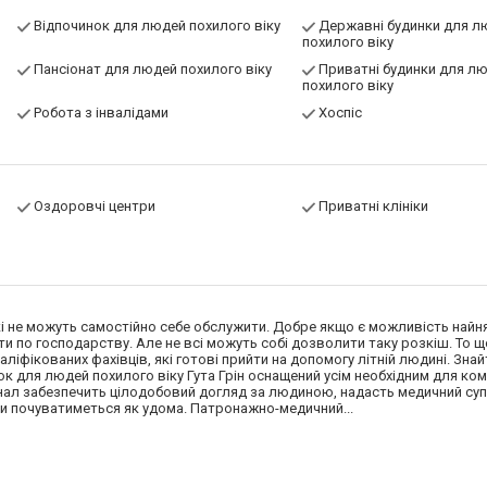
Відпочинок для людей похилого віку
Державні будинки для л
похилого віку
Пансіонат для людей похилого віку
Приватні будинки для л
похилого віку
Робота з інвалідами
Хоспіс
Оздоровчі центри
Приватні клініки
 які не можуть самостійно себе обслужити. Добре якщо є можливість найн
ати по господарству. Але не всі можуть собі дозволити таку розкіш. То 
ліфікованих фахівців, які готові прийти на допомогу літній людині. Знай
ок для людей похилого віку Гута Грін оснащений усім необхідним для к
нал забезпечить цілодобовий догляд за людиною, надасть медичний суп
ови почуватиметься як удома. Патронажно-медичний...