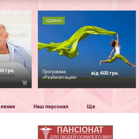
УДОБНО
00 грн.
Программа
від 400 грн.
мовлення
«Реабилитация»
Під замовлення
еления
Наш персонал
Ще