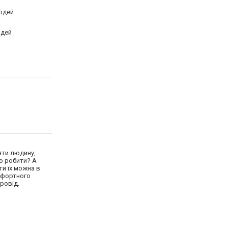
юдей
юдей
яти людину,
що робити? А
ти їх можна в
омфортного
ровід.