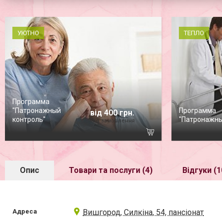
УЮТНО
ТЕПЛО
Программа
"Патронажный
Программа
від 400 грн.
контроль"
"Патронажны
Під замовлення
Опис
Товари та послуги (4)
Відгуки (1
Адреса
Вишгород, Силкіна, 54, пансіонат