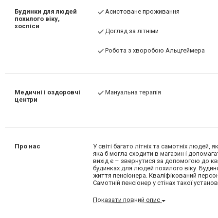
Будинки для людей
Асистоване проживання
похилого віку,
хоспіси
Догляд за літніми
Робота з хворобою Альцгеймера
Медичні і оздоровчі
Мануальна терапія
центри
Про нас
У світі багато літніх та самотніх людей,
яка б могла сходити в магазин і допомаг
вихід є – звернутися за допомогою до ква
будинках для людей похилого віку. Будин
життя пенсіонера. Кваліфікований персо
Самотній пенсіонер у стінах такої устан
Показати повний опис